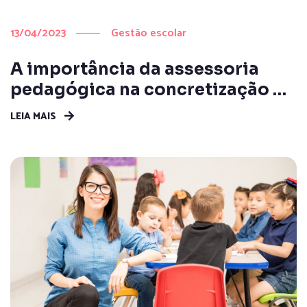
13/04/2023
Gestão escolar
A importância da assessoria
pedagógica na concretização do
trabalho com o VIVA
LEIA MAIS