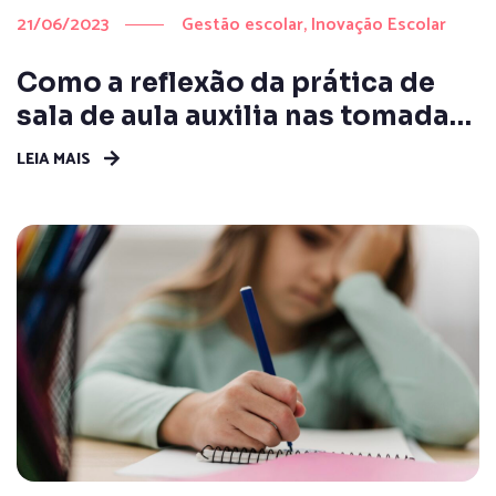
21/06/2023
Gestão escolar
Inovação Escolar
Como a reflexão da prática de
sala de aula auxilia nas tomadas
de decisão
LEIA MAIS