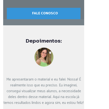
FALE CONOSCO
Depoimentos:
Me apresentaram o material e eu falei: Nossa! É
É muito difer
realmente isso que eu preciso. Eu imaginei,
inovadora. É 
consegui visualizar meus alunos, a necessidade
Com o VIVA
deles dentro desse material. Aqui na escola já
diferenciado e
temos resultados lindos e agora sim, eu estou feliz!