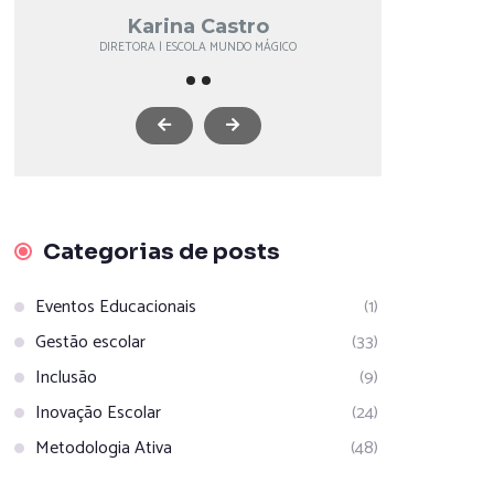
Karina Castro
DIRETORA | ESCOLA MUNDO MÁGICO
MANTENEDO
Categorias de posts
Eventos Educacionais
(1)
Gestão escolar
(33)
Inclusão
(9)
Inovação Escolar
(24)
Metodologia Ativa
(48)